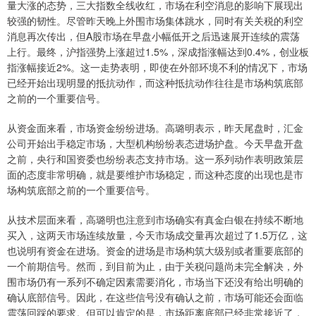
量大涨的态势，三大指数全线收红，市场在利空消息的影响下展现出
较强的韧性。尽管昨天晚上外围市场集体跳水，同时有关关税的利空
消息再次传出，但A股市场在早盘小幅低开之后迅速展开连续的震荡
上行。最终，沪指强势上涨超过1.5%，深成指涨幅达到0.4%，创业板
指涨幅接近2%。这一走势表明，即使在外部环境不利的情况下，市场
已经开始出现明显的抵抗动作，而这种抵抗动作往往是市场构筑底部
之前的一个重要信号。
从资金面来看，市场资金纷纷进场。高璐明表示，昨天尾盘时，汇金
公司开始出手稳定市场，大型机构纷纷表态进场护盘。今天早盘开盘
之前，央行和国资委也纷纷表态支持市场。这一系列动作表明政策层
面的态度非常明确，就是要维护市场稳定，而这种态度的出现也是市
场构筑底部之前的一个重要信号。
从技术层面来看，高璐明也注意到市场确实有真金白银在持续不断地
买入，这两天市场连续放量，今天市场成交量再次超过了1.5万亿，这
也说明有资金在进场。资金的进场是市场构筑大级别或者重要底部的
一个前期信号。然而，到目前为止，由于关税问题尚未完全解决，外
围市场仍有一系列不确定因素需要消化，市场当下还没有给出明确的
确认底部信号。因此，在这些信号没有确认之前，市场可能还会面临
震荡回踩的要求。但可以肯定的是，市场距离底部已经非常接近了，