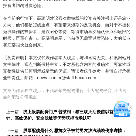
投资者切勿过度恐慌。
在当前的行情下，高璐明建议喜欢做短线的投资者关注稀土还是农业
方向，他们都是短线重点，有望带来短期的反攻机会。而对于不擅长
短线操作的投资者，建议耐心等待，等待市场再次确认低点和底部的
时候，再重仓参与。高璐明表示，当前位无需置过度恐慌，大的低点
和底部很快就会到来。
【免责声明】本文仅代表作者本人观点，与和讯网无关。和讯网站对
文中陈述、观点判断保持中立，不对所包含内容的准确性、可靠性或
完整性提供任何明示或暗示的保证。请读者仅作参考，并请自行承担
全部责任。邮箱：news_center@staff.hexun.com
文章为作者独立观点，不代表领先配资排行_十大配资平台_十大可
靠的配资公司观点
上一篇：
线上股票配资门户 普莱柯：猫三联灭活疫苗以首免两
针、高效保护、安全低敏等优势获得市场认可
下一篇：
股票配债是什么 恩施女子被前男友泼汽油烧伤案详情：