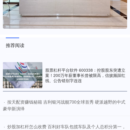
推荐阅读
股票杠杆平台软件 600338：控股股东突遭立
案！200万年薪董事长曾被限高，信披频踩红
线、公告错别字连连
​按天配资赚钱秘籍 吉利银河战舰700全球首秀 硬派越野的中式
·
豪华新演绎
​炒股加杠杆怎么收费 百利好车队包揽车队及个人总积分第一，
·