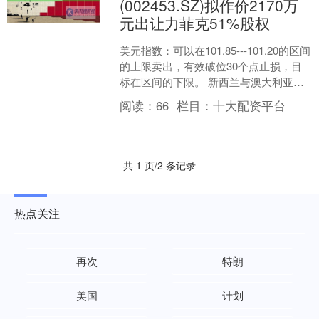
(002453.SZ)拟作价2170万
元出让力菲克51%股权
美元指数：可以在101.85---101.20的区间
的上限卖出，有效破位30个点止损，目
标在区间的下限。 新西兰与澳大利亚存
在紧密的贸易联系，两者地理位置也足
阅读：
66
栏目：
十大配资平台
够....
共 1 页/2 条记录
热点关注
再次
特朗
美国
计划