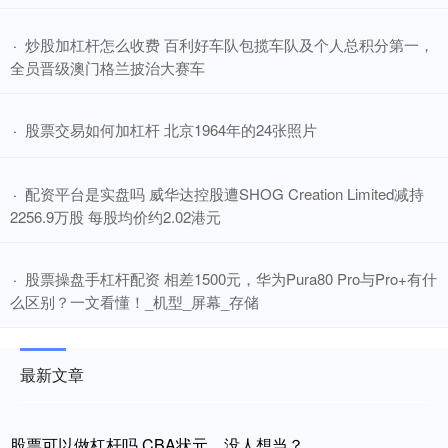
​炒股加杠杆怎么收费 百利好车队包揽车队及个人总积分第一，
·
全员晋级澳门格兰披治大赛车
​股票交易如何加杠杆 北京1964年的24张照片
·
​配资平台是实盘吗 威华达控股遭SHOG Creation Limited减持
·
2256.9万股 每股均价约2.02港元
​股票操盘手杠杆配资 相差1500元，华为Pura80 Pro与Pro+有什
·
么区别？一文看懂！_机型_屏幕_存储
最新文章
股票可以做杠杆吗 CBA状元，没人想当？