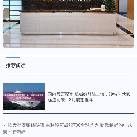
推荐阅读
国内股票配资 机械姬登陆上海，沙特艺术家
远道而来｜3月展览推荐
​按天配资赚钱秘籍 吉利银河战舰700全球首秀 硬派越野的中式
·
豪华新演绎