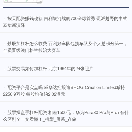
​按天配资赚钱秘籍 吉利银河战舰700全球首秀 硬派越野的中式
·
豪华新演绎
​炒股加杠杆怎么收费 百利好车队包揽车队及个人总积分第一，
·
全员晋级澳门格兰披治大赛车
​股票交易如何加杠杆 北京1964年的24张照片
·
​配资平台是实盘吗 威华达控股遭SHOG Creation Limited减持
·
2256.9万股 每股均价约2.02港元
​股票操盘手杠杆配资 相差1500元，华为Pura80 Pro与Pro+有什
·
么区别？一文看懂！_机型_屏幕_存储