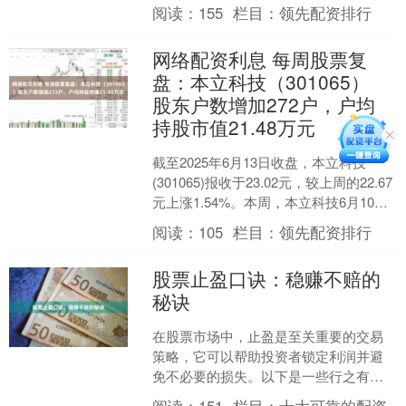
最高价报14.45元。6月13....
阅读：
155
栏目：
领先配资排行
网络配资利息 每周股票复
盘：本立科技（301065）
股东户数增加272户，户均
持股市值21.48万元
截至2025年6月13日收盘，本立科技
(301065)报收于23.02元，较上周的22.67
元上涨1.54%。本周，本立科技6月10日
盘中最高价报24.16元。....
阅读：
105
栏目：
领先配资排行
股票止盈口诀：稳赚不赔的
秘诀
在股票市场中，止盈是至关重要的交易
策略，它可以帮助投资者锁定利润并避
免不必要的损失。以下是一些行之有效
的股票止盈口诀，可以帮助您在交易中