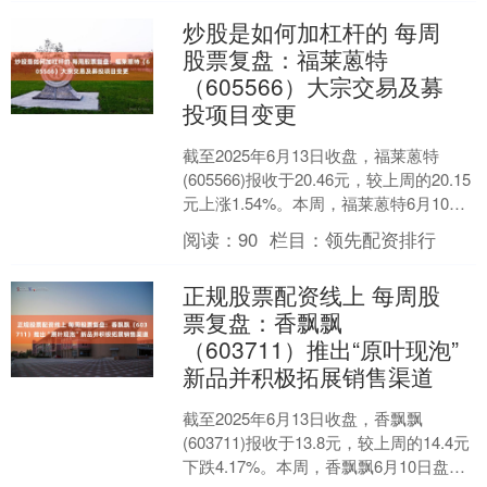
炒股是如何加杠杆的 每周
股票复盘：福莱蒽特
（605566）大宗交易及募
投项目变更
截至2025年6月13日收盘，福莱蒽特
(605566)报收于20.46元，较上周的20.15
元上涨1.54%。本周，福莱蒽特6月10日
盘中最高价报22.35元，....
阅读：
90
栏目：
领先配资排行
正规股票配资线上 每周股
票复盘：香飘飘
（603711）推出“原叶现泡”
新品并积极拓展销售渠道
截至2025年6月13日收盘，香飘飘
(603711)报收于13.8元，较上周的14.4元
下跌4.17%。本周，香飘飘6月10日盘中