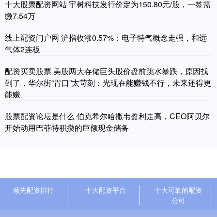
十大股票配资网站 宇树科技发行价定为150.80元/股，一签需
缴7.54万
线上配资门户网 沪指收涨0.57%：电子特气概念走强，和远
气体2连板
配资买卖股票 美股两大存储巨头股价盘前跳水暴跌，原因找
到了，华尔街“胃口”太苛刻：光现在能赚钱不行，未来还得更
能赚
股票配资论坛是什么 伯克希尔哈撒韦盈利走高，CEO阿贝尔
开始动用巴菲特积攒的巨额现金储备
领先配资排行
十大配资平台
十大可靠的配资
公司