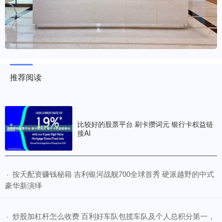
推荐阅读
比较好的股票平台 刷卡攒词元 银行卡权益链
接AI
​按天配资赚钱秘籍 吉利银河战舰700全球首秀 硬派越野的中式
·
豪华新演绎
​炒股加杠杆怎么收费 百利好车队包揽车队及个人总积分第一，
·