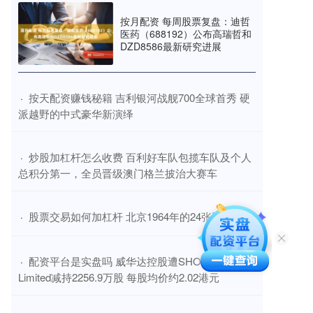
按月配资 每周股票复盘：迪哲
医药（688192）公布高瑞哲和
DZD8586最新研究进展
​按天配资赚钱秘籍 吉利银河战舰700全球首秀 硬
·
派越野的中式豪华新演绎
​炒股加杠杆怎么收费 百利好车队包揽车队及个人
·
总积分第一，全员晋级澳门格兰披治大赛车
​股票交易如何加杠杆 北京1964年的24张照片
·
​配资平台是实盘吗 威华达控股遭SHOG Creation
·
Limited减持2256.9万股 每股均价约2.02港元